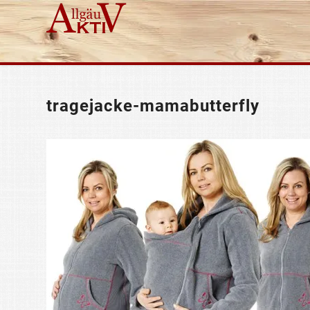
tragejacke-mamabutterfly